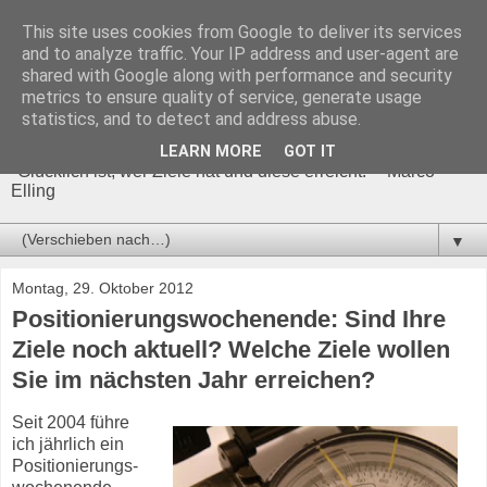
This site uses cookies from Google to deliver its services
and to analyze traffic. Your IP address and user-agent are
shared with Google along with performance and security
metrics to ensure quality of service, generate usage
Ziele sicher erreichen!
statistics, and to detect and address abuse.
LEARN MORE
GOT IT
"Glücklich ist, wer Ziele hat und diese erreicht." - Marco
Elling
▼
Montag, 29. Oktober 2012
Positionierungswochenende: Sind Ihre
Ziele noch aktuell? Welche Ziele wollen
Sie im nächsten Jahr erreichen?
Seit 2004 führe
ich jährlich ein
Positionierungs-