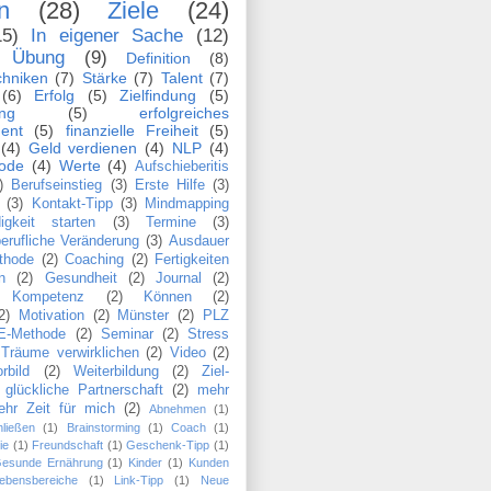
n
(28)
Ziele
(24)
15)
In eigener Sache
(12)
Übung
(9)
Definition
(8)
echniken
(7)
Stärke
(7)
Talent
(7)
(6)
Erfolg
(5)
Zielfindung
(5)
ung
(5)
erfolgreiches
ent
(5)
finanzielle Freiheit
(5)
(4)
Geld verdienen
(4)
NLP
(4)
ode
(4)
Werte
(4)
Aufschieberitis
)
Berufseinstieg
(3)
Erste Hilfe
(3)
(3)
Kontakt-Tipp
(3)
Mindmapping
igkeit starten
(3)
Termine
(3)
erufliche Veränderung
(3)
Ausdauer
thode
(2)
Coaching
(2)
Fertigkeiten
n
(2)
Gesundheit
(2)
Journal
(2)
Kompetenz
(2)
Können
(2)
2)
Motivation
(2)
Münster
(2)
PLZ
E-Methode
(2)
Seminar
(2)
Stress
Träume verwirklichen
(2)
Video
(2)
rbild
(2)
Weiterbildung
(2)
Ziel-
glückliche Partnerschaft
(2)
mehr
ehr Zeit für mich
(2)
Abnehmen
(1)
ließen
(1)
Brainstorming
(1)
Coach
(1)
ie
(1)
Freundschaft
(1)
Geschenk-Tipp
(1)
esunde Ernährung
(1)
Kinder
(1)
Kunden
ebensbereiche
(1)
Link-Tipp
(1)
Neue