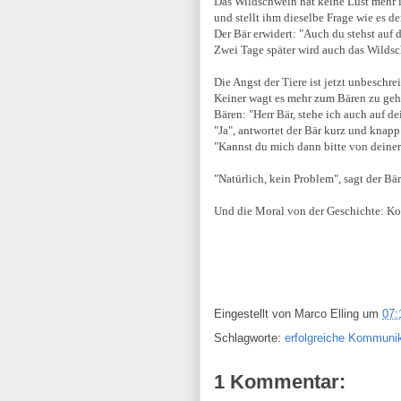
Das Wildschwein hat keine Lust mehr i
und stellt ihm dieselbe Frage wie es de
Der Bär erwidert: "Auch du stehst auf d
Zwei Tage später wird auch das Wildsc
Die Angst der Tiere ist jetzt unbeschre
Keiner wagt es mehr zum Bären zu geh
Bären: "Herr Bär, stehe ich auch auf de
"Ja", antwortet der Bär kurz und knapp
"Kannst du mich dann bitte von deiner L
"Natürlich, kein Problem", sagt der Bär
Und die Moral von der Geschichte: Ko
Eingestellt von
Marco Elling
um
07:
Schlagworte:
erfolgreiche Kommuni
1 Kommentar: