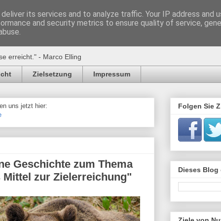
deliver its services and to analyze traffic. Your IP address and 
formance and security metrics to ensure quality of service, gen
 erreichen!
abuse.
se erreicht." - Marco Elling
icht
Zielsetzung
Impressum
n uns jetzt hier:
Folgen Sie Z
e
ine Geschichte zum Thema
Dieses Blog
Mittel zur Zielerreichung"
Ziele von Nu