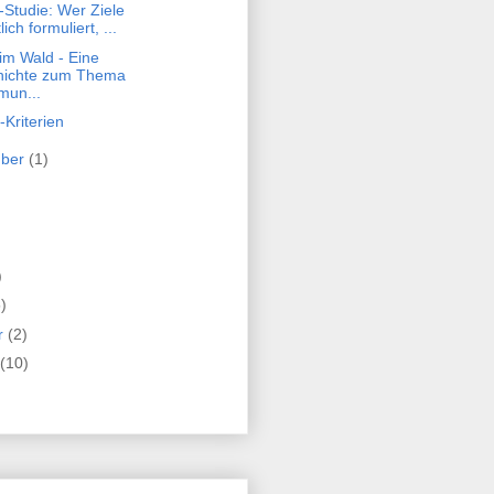
-Studie: Wer Ziele
tlich formuliert, ...
im Wald - Eine
hichte zum Thema
un...
riterien
mber
(1)
)
)
r
(2)
(10)