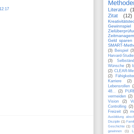
Methode
12:17
Literatur
(
Zitat
(12)
Kreativitätst
Gewinnspiel
Zielüberprüf
Zeitmanagem
Geld sparen
SMART-Meth
(3)
Beispiel
(3
Harvard-Studie
(3)
Selbständ
Wünsche
(3)
b
(2)
CLEAR-Me
(2)
Fähigkeite
Karriere
(2)
Lebensrollen
(
48...
(2)
PUR
vermeiden
(2)
Vision
(2)
Vo
Controlling
(2)
Freizeit
(2)
m
Ausbildung absch
Disziplin
(1)
Famil
Geschichte
(1)
G
gewinnen
(1)
L