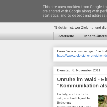
This site uses cookies from Google to 
are shared with Google along with per
Ziele sicher
statistics, and to detect and address 
"Glücklich ist, wer Ziele hat und die
Startseite
Inhalts-Übers
Diese Seite ist umgezogen: Sie finde
https://www.ziele-sicher-erreichen.d
Dienstag, 8. November 2011
Unruhe im Wald - E
"Kommunikation als 
Die folgende Geschichte
zeigt anschaulich, welche
Bedeutung
Kommunikation hat, wenn