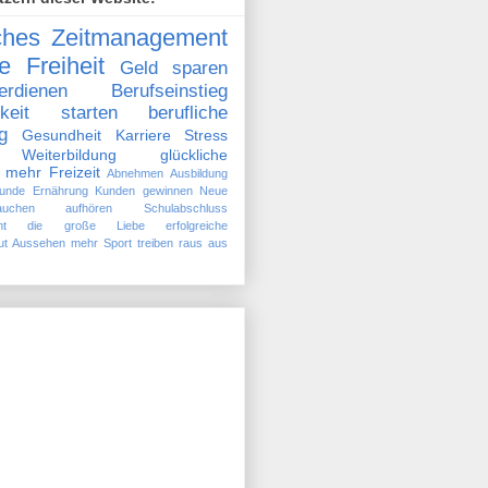
iches Zeitmanagement
le Freiheit
Geld sparen
dienen
Berufseinstieg
gkeit starten
berufliche
g
Gesundheit
Karriere
Stress
Weiterbildung
glückliche
mehr Freizeit
Abnehmen
Ausbildung
unde Ernährung
Kunden gewinnen
Neue
auchen aufhören
Schulabschluss
nt
die große Liebe
erfolgreiche
ut Aussehen
mehr Sport treiben
raus aus