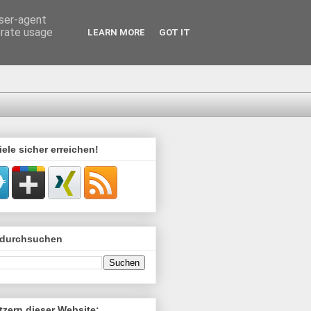
user-agent
erate usage
LEARN MORE
GOT IT
iele sicher erreichen!
 durchsuchen
tzern dieser Website: