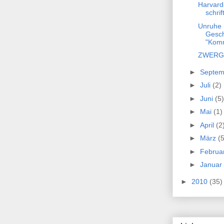
Harvard
schrif
Unruhe 
Gesc
"Komm
ZWERG-K
►
Septe
►
Juli
(2)
►
Juni
(5)
►
Mai
(1)
►
April
(2
►
März
(5
►
Februa
►
Januar
►
2010
(35)