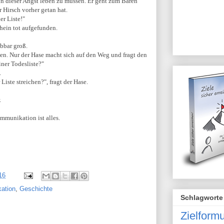
n dieser Angst leben zu müssen. Er geht zum Bären
r Hirsch vorher getan hat.
er Liste!"
hein tot aufgefunden.
ibbar groß.
en. Nur der Hase macht sich auf den Weg und fragt den
iner Todesliste?"
.
iste streichen?", fragt der Hase.
.
mmunikation ist alles.
16
kation
,
Geschichte
Schlagworte
Zielform