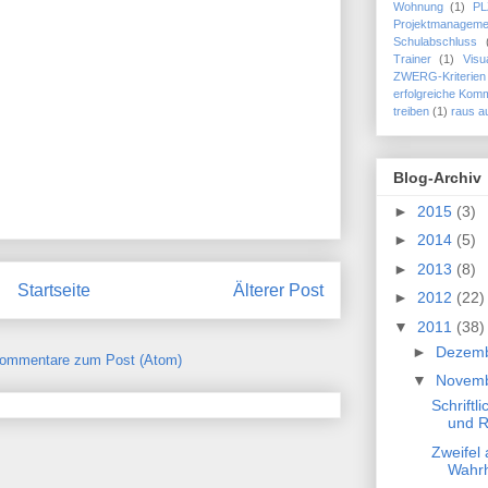
Wohnung
(1)
PL
Projektmanageme
Schulabschluss
Trainer
(1)
Visu
ZWERG-Kriterien
erfolgreiche Kom
treiben
(1)
raus au
Blog-Archiv
►
2015
(3)
►
2014
(5)
►
2013
(8)
Startseite
Älterer Post
►
2012
(22)
▼
2011
(38)
►
Dezem
ommentare zum Post (Atom)
▼
Novem
Schriftl
und R
Zweifel 
Wahrh