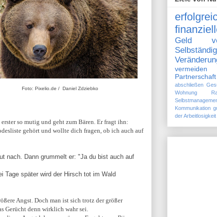
erfolgre
finanziel
Geld ver
Selbständi
Veränderun
vermeiden
Partnerschaft
abschließen
Ges
Foto: Pixelio.de /
Daniel Zdziebko
Wohnung
R
Selbstmanageme
Kommunikation
g
der Arbeitlosigkeit
ls erster so mutig und geht zum Bären. Er fragt ihn:
odesliste gehört und wollte dich fragen, ob ich auch auf
ut nach. Dann grummelt er: "Ja du bist auch auf
i Tage später wird der Hirsch tot im Wald
ere Angst. Doch man ist sich trotz der größer
as Gerücht denn wirklich wahr sei.