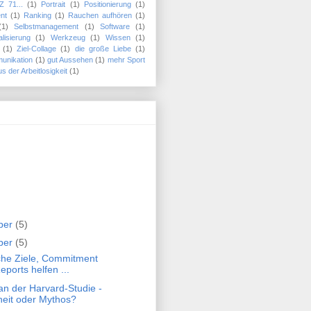
Z 71...
(1)
Portrait
(1)
Positionierung
(1)
nt
(1)
Ranking
(1)
Rauchen aufhören
(1)
(1)
Selbstmanagement
(1)
Software
(1)
alisierung
(1)
Werkzeug
(1)
Wissen
(1)
(1)
Ziel-Collage
(1)
die große Liebe
(1)
munikation
(1)
gut Aussehen
(1)
mehr Sport
s der Arbeitlosigkeit
(1)
ber
(5)
ber
(5)
iche Ziele, Commitment
eports helfen ...
an der Harvard-Studie -
eit oder Mythos?