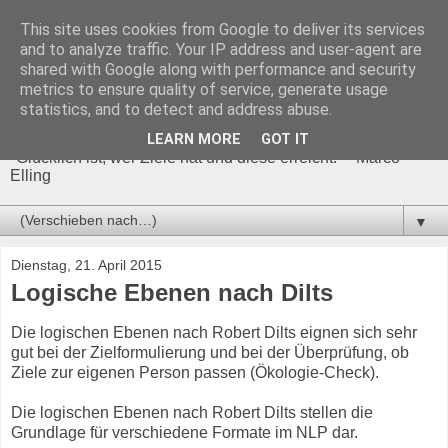
This site uses cookies from Google to deliver its services
and to analyze traffic. Your IP address and user-agent are
shared with Google along with performance and security
metrics to ensure quality of service, generate usage
Ziele sicher erreichen!
statistics, and to detect and address abuse.
LEARN MORE
GOT IT
"Glücklich ist, wer Ziele hat und diese erreicht." - Marco
Elling
▼
Dienstag, 21. April 2015
Logische Ebenen nach Dilts
Die logischen Ebenen nach Robert Dilts eignen sich sehr
gut bei der Zielformulierung und bei der Überprüfung, ob
Ziele zur eigenen Person passen (Ökologie-Check).
Die logischen Ebenen nach Robert Dilts stellen die
Grundlage für verschiedene Formate im NLP dar.